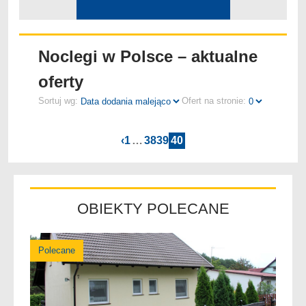
Noclegi w Polsce – aktualne
oferty
Sortuj wg:
Ofert na stronie:
‹
1
…
38
39
40
OBIEKTY POLECANE
Polecane