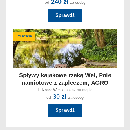
240 zł
od
za osobę
Sprawdź
Polecane
Spływy kajakowe rzeką Wel, Pole
namiotowe z zapleczem, AGRO
Lidzbark Welski
pokaż na mapie
30 zł
od
za osobę
Sprawdź